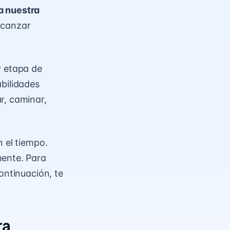
a nuestra
alcanzar
y etapa de
abilidades
r, caminar,
 el tiempo.
mente. Para
ontinuación, te
ra