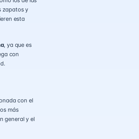
omo los de las
os zapatos y
ieren esta
na
, ya que es
uega con
d.
ionada con el
ulos más
n general y el