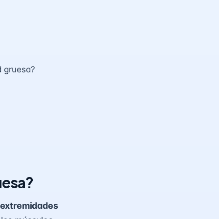
d gruesa?
uesa?
s extremidades