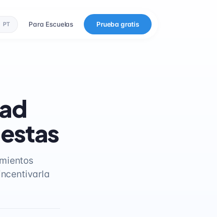
Para Escuelas
Prueba gratis
PT
dad
uestas
imientos
incentivarla