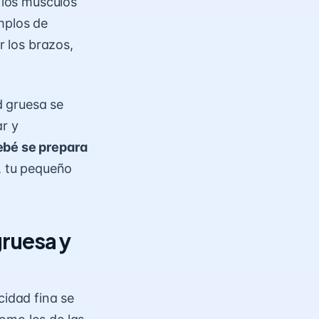
 los músculos
mplos de
r los brazos,
d gruesa se
ar y
ebé se prepara
, tu pequeño
gruesa y
cidad fina
se