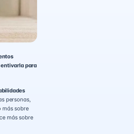
ientos
centivarla para
abilidades
las personas,
co más sobre
oce más sobre