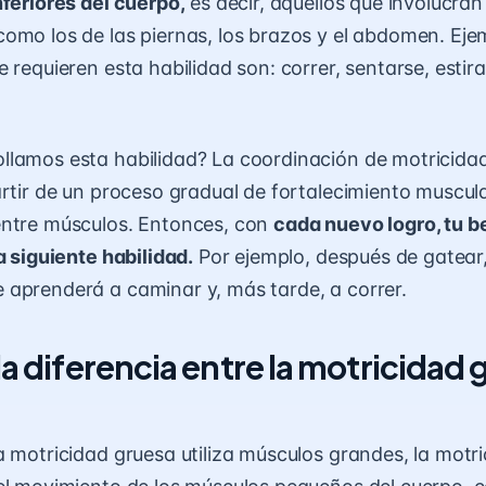
nferiores del cuerpo,
es decir, aquellos que involucran
omo los de las piernas, los brazos y el abdomen. Eje
 requieren esta habilidad son: correr, sentarse, estira
lamos esta habilidad? La coordinación de motricida
artir de un proceso gradual de fortalecimiento muscul
entre músculos. Entonces, con
cada nuevo logro, tu b
a siguiente habilidad.
Por ejemplo, después de
gatear
aprenderá a caminar y, más tarde, a correr.
la diferencia entre la motricidad 
a motricidad gruesa utiliza músculos grandes,
la motri