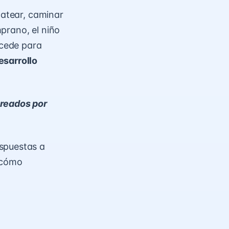
patear,
caminar
prano, el niño
ucede para
esarrollo
creados por
espuestas a
 cómo