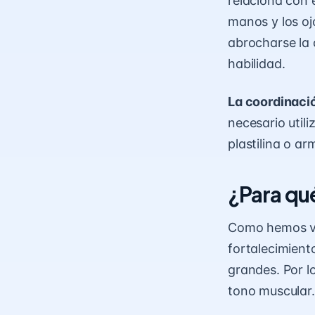
relaciona con 
manos
y los oj
abrocharse la 
habilidad.
La coordinació
necesario util
plastilina o a
¿Para qué
Como hemos vis
fortalecimient
grandes. Por lo
tono muscular.