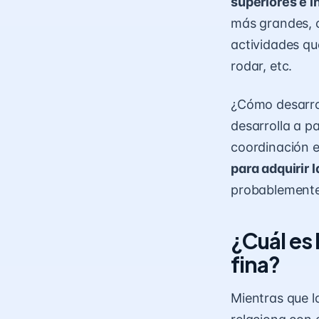
superiores e i
más grandes, c
actividades que
rodar, etc.
¿Cómo desarrol
desarrolla a p
coordinación 
para adquirir l
probablemente 
¿Cuál es 
fina?
Mientras que l