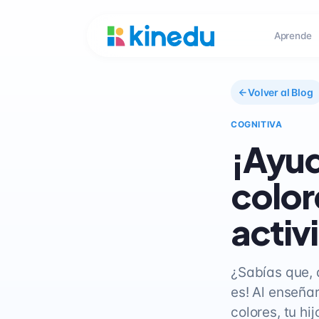
Aprende
Volver al Blog
COGNITIVA
¡Ayud
color
activ
¿Sabías que, a
es! Al enseñar
colores, tu hi