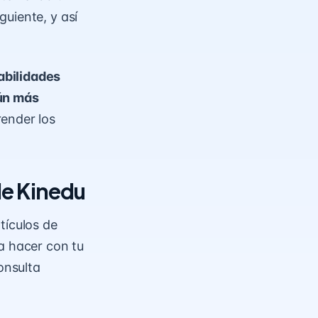
uiente, y así
abilidades
aún más
ender los
de Kinedu
tículos de
a hacer con tu
onsulta