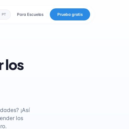
Para Escuelas
Prueba gratis
PT
 los
idades? ¡Así
render los
ro.