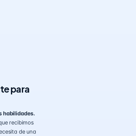
te para
s habilidades.
que recibimos
ecesita de una