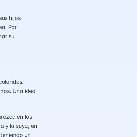
sus hijos
ea. Por
mar su
coloridos.
onos. Una idea
arezca en los
a y la suya, en
, teniendo un