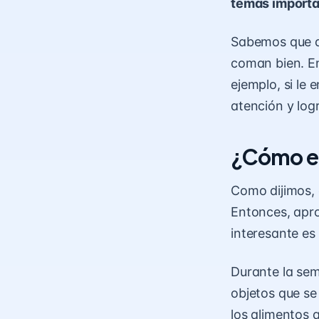
temas importan
Sabemos que a l
coman bien. En
ejemplo, si le
atención y logr
¿Cómo en
Como dijimos, e
Entonces, apro
interesante es
Durante la sem
objetos que se 
los alimentos q