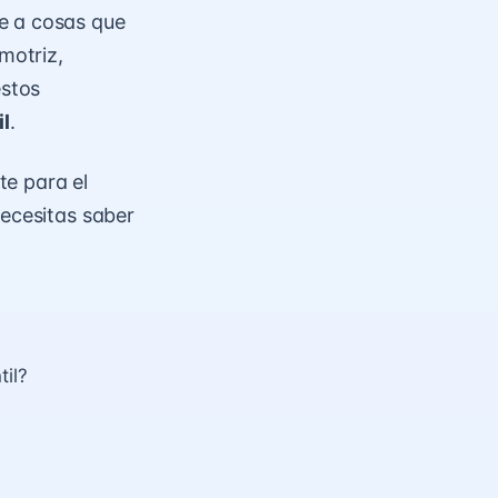
e a cosas que
motriz,
estos
il
.
te para el
necesitas saber
til?