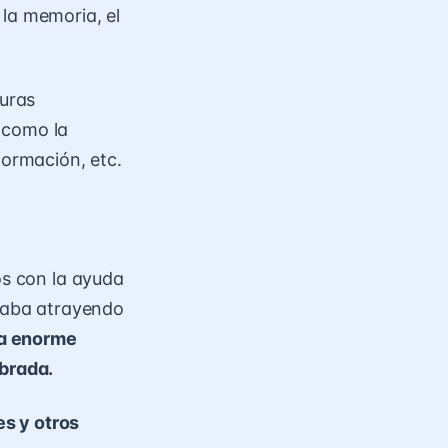
la memoria, el
guras
 como la
formación, etc.
os con la ayuda
acaba atrayendo
na enorme
ibrada.
s y otros