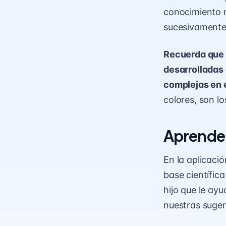
conocimiento m
sucesivamente
Recuerda que 
desarrolladas 
complejas en e
colores, son l
Aprender
En la aplicaci
base científic
hijo que le ay
nuestras suger