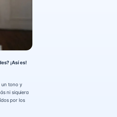
des? ¡Así es!
e un tono y
ás ni siquiera
ídos por los