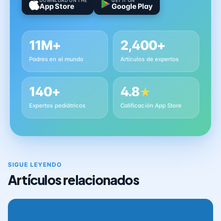
DOWNLOAD ON THE
GET IT ON
App Store
Google Play
11M+
2,400+
Padres en el mundo
Artículos de expertos
140+
4.8
★
Expertos pediátricos
Calificación App Store
SIGUE LEYENDO
Artículos relacionados