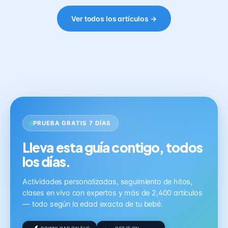
Ver todos los artículos →
PRUEBA GRATIS 7 DÍAS
Lleva esta guía contigo, todos
los días.
Actividades personalizadas, seguimiento de hitos,
clases en vivo con expertos y más de 2,400 artículos
— todo según la edad exacta de tu bebé.