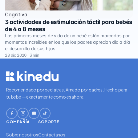
Cognitiva
3 actividades de estimulación táctil para bebés
de 4 a 8 meses
Los primeros meses de vida de un bebé están marcados por
momentos increíbles en los que los padres aprecian día a día
el desarrollo de sus hijos.
28 dic 2020 · 3 min
Recomendado por pediatras. Amado por padres. Hecho para
tu bebé — exactamente como es ahora.
COMPAÑÍA
SOPORTE
Sobre nosotros
Contáctanos