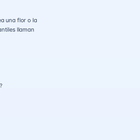
a una flor o la
antiles llaman
?