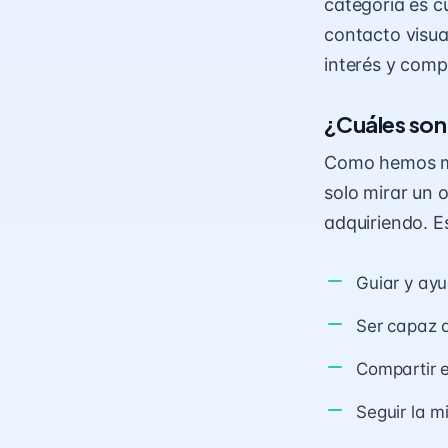
categoría es c
contacto visual
interés y comp
¿Cuáles son 
Como hemos me
solo mirar un 
adquiriendo. E
Guiar y ayu
Ser capaz d
Compartir 
Seguir la m