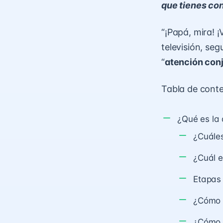
que tienes con
“¡Papá, mira! ¡
televisión, seg
“
atención con
Tabla de cont
¿Qué es la 
¿Cuáles
¿Cuál e
Etapas 
¿Cómo s
¿Cómo p