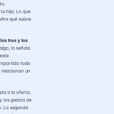
to.
u hija. Lo que
¡Mira qué suave
os tres y los
algo, lo señala
 este
ompartida todo
 relacionan un
ta a la oferta,
y los gestos de
n. La segunda