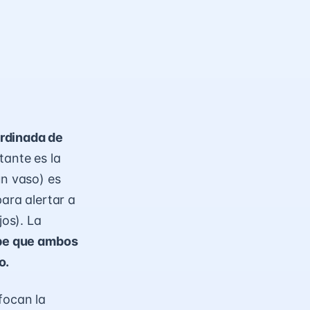
ordinada de
ante es la
un vaso) es
para alertar a
jos). La
abe que ambos
o.
focan la