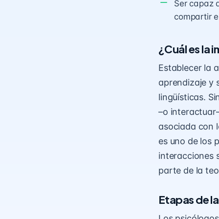
Ser capaz d
compartir e
¿Cuál es la 
Establecer la 
aprendizaje y 
lingüísticas. S
–o interactuar
asociada con l
es uno de los p
interacciones 
parte de la teo
Etapas de l
Los psicólogos 