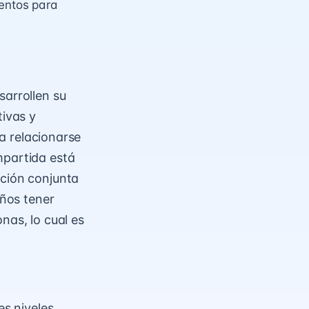
ventos para
sarrollen su
tivas y
ra relacionarse
mpartida está
nción conjunta
iños tener
nas, lo cual es
es niveles