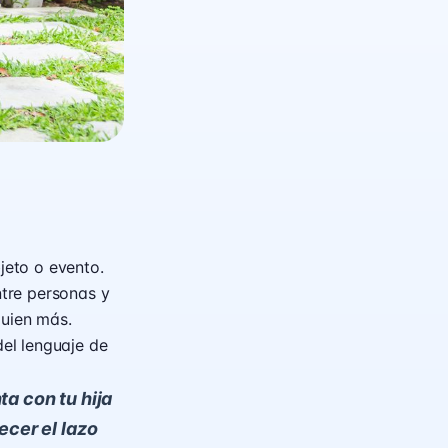
jeto o evento.
ntre personas y
guien más.
del lenguaje de
ta con tu hija
ecer el lazo