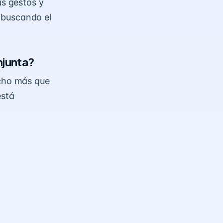
us gestos y
, buscando el
njunta?
cho más que
está