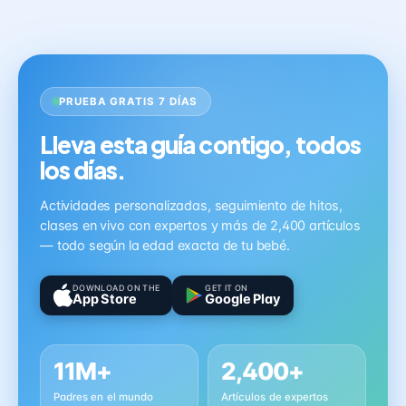
PRUEBA GRATIS 7 DÍAS
Lleva esta guía contigo, todos
los días.
Actividades personalizadas, seguimiento de hitos,
clases en vivo con expertos y más de 2,400 artículos
— todo según la edad exacta de tu bebé.
DOWNLOAD ON THE
GET IT ON
App Store
Google Play
11M+
2,400+
Padres en el mundo
Artículos de expertos