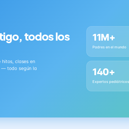
tigo, todos los
11M+
Padres en el mundo
hitos, clases en
s — todo según la
140+
Expertos pediátrico