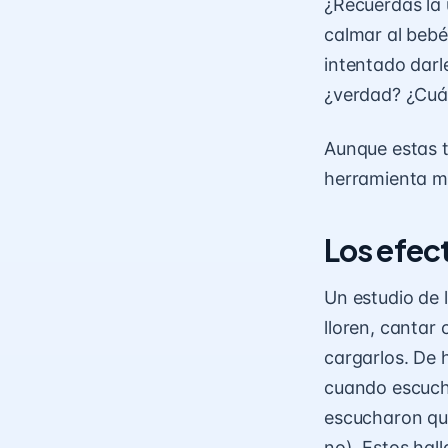
¿Recuerdas la 
calmar al bebé
intentado darl
¿verdad? ¿Cuán
Aunque estas t
herramienta mu
Los efec
Un estudio de 
lloren, cantar 
cargarlos. De 
cuando escucha
escucharon que
no). Estos ha