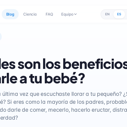
Blog
Ciencia
FAQ
Equipo
EN
ES
es son los beneficio
rle a tu bebé?
 última vez que escuchaste llorar a tu pequeño? 
é? Si eres como la mayoría de los padres, probab
o darle de comer, mecerlo, hacerlo eructar, distra
¿verdad?