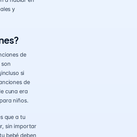
ales y
ones?
nciones de
 son
incluso si
canciones de
de cuna era
para niños.
s que a tu
, sin importar
 tu bebé deben