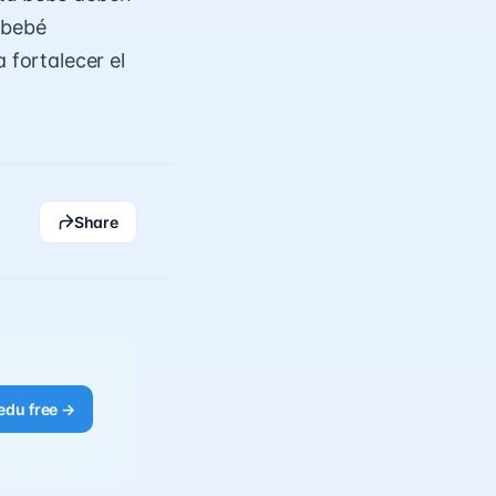
 bebé
 fortalecer el
Share
edu free →