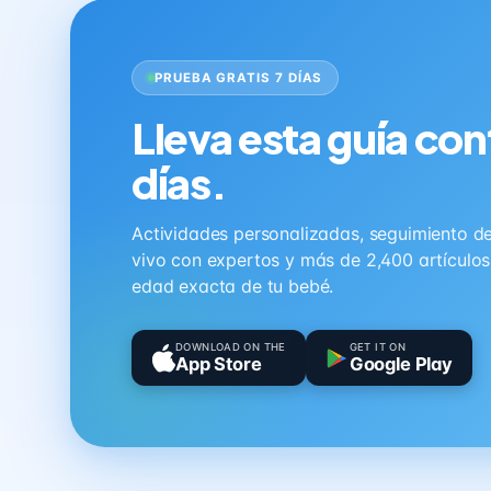
PRUEBA GRATIS 7 DÍAS
Lleva esta guía con
días.
Actividades personalizadas, seguimiento de 
vivo con expertos y más de 2,400 artículo
edad exacta de tu bebé.
DOWNLOAD ON THE
GET IT ON
App Store
Google Play