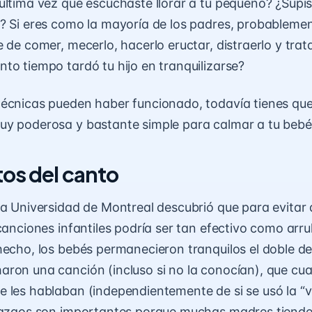
última vez que escuchaste llorar a tu pequeño? ¿Supi
? Si eres como la mayoría de los padres, probableme
e de comer, mecerlo,
hacerlo eructar
, distraerlo y trat
to tiempo tardó tu hijo en tranquilizarse?
écnicas pueden haber funcionado, todavía tienes que
y poderosa y bastante simple para calmar a tu bebé:
tos del canto
la Universidad de Montreal descubrió que para evitar 
canciones infantiles podría ser tan efectivo como arrul
hecho, los bebés permanecieron tranquilos el doble d
ron una canción (incluso si no la conocían), que cu
 les hablaban (independientemente de si se usó la “
v
llazgos son importantes porque muchas madres tiende