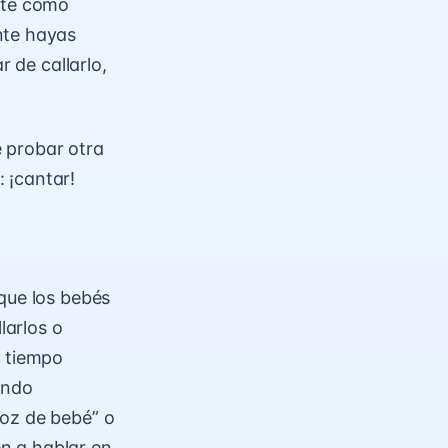
ste cómo
nte hayas
ar de callarlo,
 probar otra
 ¡cantar!
que los bebés
larlos o
e tiempo
ando
oz de bebé
” o
n a hablar en