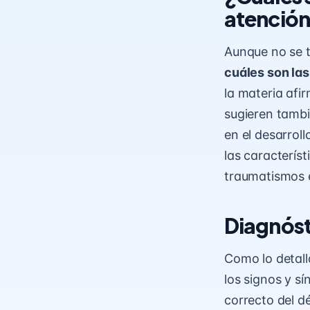
atenció
Aunque no se 
cuáles son las
la materia afi
sugieren tambi
en el desarroll
las característ
traumatismos e
Diagnóst
Como lo detall
los signos y s
correcto del dé