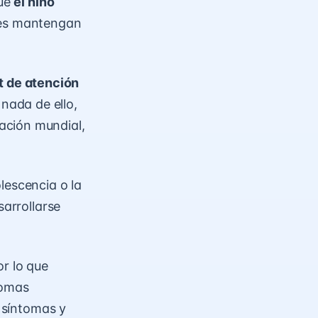
que
el niño
res mantengan
it de atención
nada de ello,
ación mundial,
lescencia o la
sarrollarse
r lo que
tomas
s síntomas y