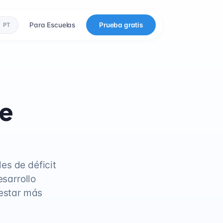
Para Escuelas
Prueba gratis
PT
ne
es de déficit
esarrollo
 estar más