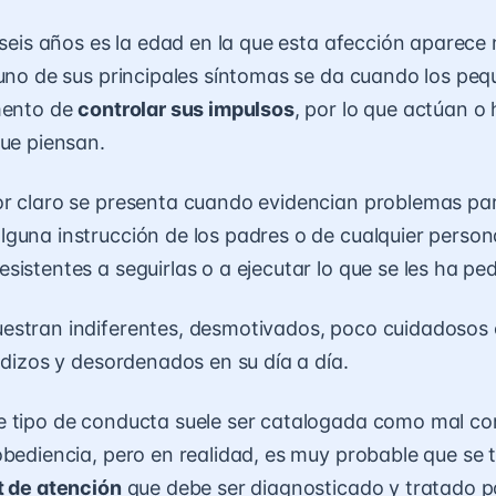
s seis años es la edad en la que esta afección aparec
 uno de sus principales síntomas se da cuando los pe
mento de
controlar sus impulsos
, por lo que actúan o
que piensan.
or claro se presenta cuando evidencian problemas pa
guna instrucción de los padres o de cualquier person
sistentes a seguirlas o a ejecutar lo que se les ha ped
estran indiferentes, desmotivados, poco cuidadosos 
dadizos y desordenados en su día a día.
e tipo de conducta suele ser catalogada como mal c
obediencia, pero en realidad, es muy probable que se 
t de atención
que debe ser diagnosticado y tratado p