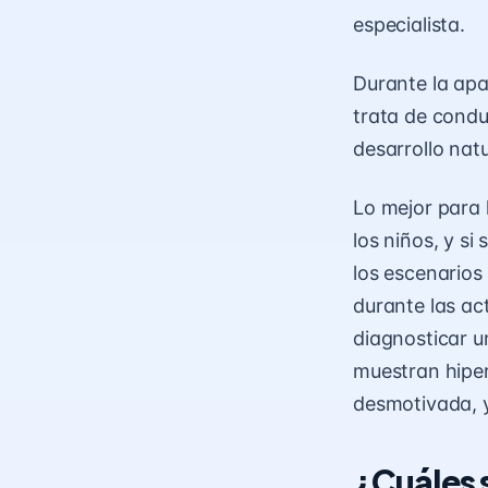
especialista.
Durante la apar
trata de condu
desarrollo natu
Lo mejor para 
los niños, y si
los escenarios
durante las ac
diagnosticar u
muestran hiper
desmotivada, y
¿Cuáles s