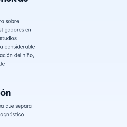
ro sobre
estigadores en
estudios
ra considerable
ación del niño,
 de
ión
nea que separa
diagnóstico