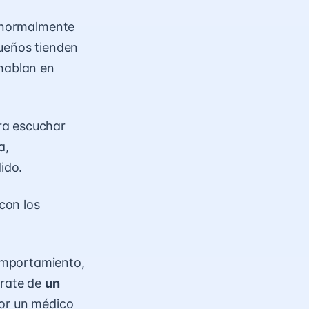
e normalmente
queños tienden
 hablan en
ra escuchar
a,
ido.
con los
omportamiento,
trate de
un
or un médico