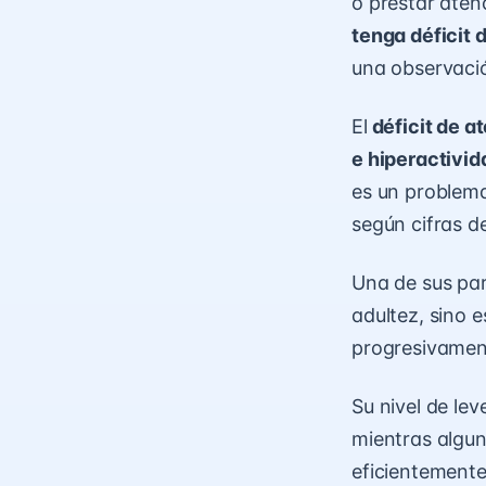
o prestar aten
tenga déficit 
una observaci
El
déficit de a
e hiperactivi
es un problem
según cifras d
Una de sus par
adultez, sino e
progresivament
Su nivel de le
mientras algun
eficientemente,