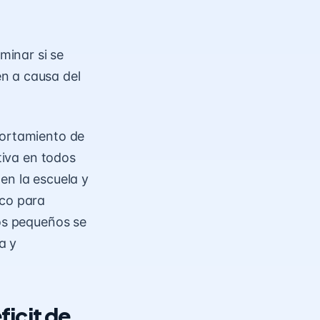
minar si se
n a causa del
portamiento de
tiva en todos
en la escuela y
ico para
los pequeños se
a y
ficit de