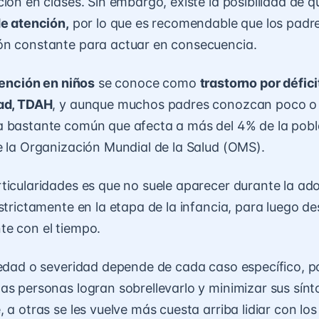
ción en clases. Sin embargo, existe la posibilidad de 
de atención,
por lo que es recomendable que los pad
ón constante para actuar en consecuencia.
tención en niños
se conoce como
trastorno por défic
dad, TDAH
, y aunque muchos padres conozcan poco o 
a bastante común que afecta a más del 4% de la pobl
e la Organización Mundial de la Salud (OMS).
ticularidades es que no suele aparecer durante la ado
strictamente en la etapa de la infancia, para luego de
e con el tiempo.
vedad o severidad depende de cada caso específico, po
as personas logran sobrellevarlo y minimizar sus sín
 a otras se les vuelve más cuesta arriba lidiar con lo