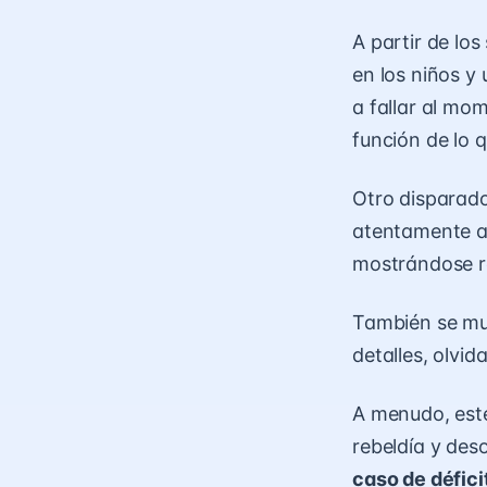
A partir de lo
en los niños y
a fallar al mo
función de lo 
Otro disparad
atentamente al
mostrándose re
También se mu
detalles, olvi
A menudo, est
rebeldía y des
caso de défici