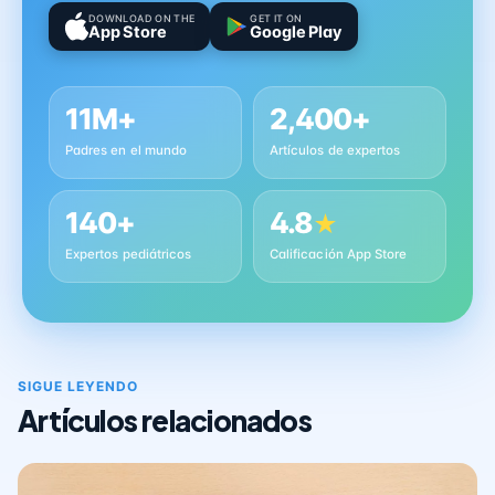
DOWNLOAD ON THE
GET IT ON
App Store
Google Play
11M+
2,400+
Padres en el mundo
Artículos de expertos
140+
4.8
★
Expertos pediátricos
Calificación App Store
SIGUE LEYENDO
Artículos relacionados