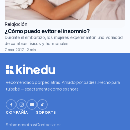
Relajación
¿Cómo puedo evitar el insomnio?
Durante el embarazo, las mujeres experimentan una variedad
de cambios físicos y hormonales.
7 mar 2017 · 2 min
Recomendado por pediatras. Amado por padres. Hecho para
tu bebé — exactamente como es ahora.
COMPAÑÍA
SOPORTE
Sobre nosotros
Contáctanos