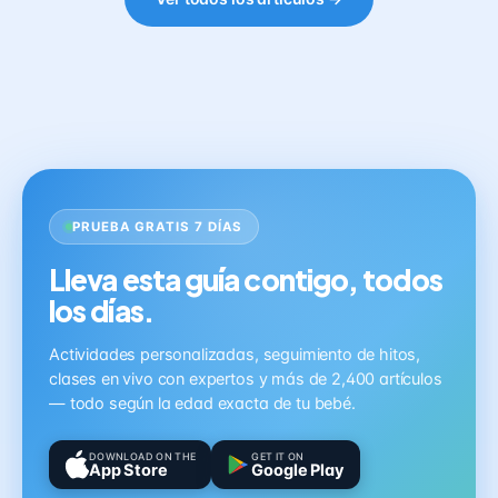
PRUEBA GRATIS 7 DÍAS
Lleva esta guía contigo, todos
los días.
Actividades personalizadas, seguimiento de hitos,
clases en vivo con expertos y más de 2,400 artículos
— todo según la edad exacta de tu bebé.
DOWNLOAD ON THE
GET IT ON
App Store
Google Play