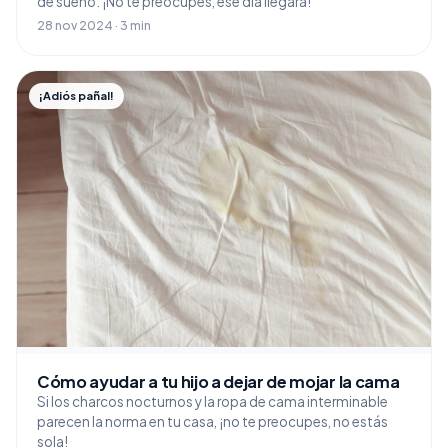
de sueño. ¡No te preocupes, ese día llegará!
28 nov 2024 · 3 min
¡Adiós pañal!
Cómo ayudar a tu hijo a dejar de mojar la cama
Si los charcos nocturnos y la ropa de cama interminable
parecen la norma en tu casa, ¡no te preocupes, no estás
sola!