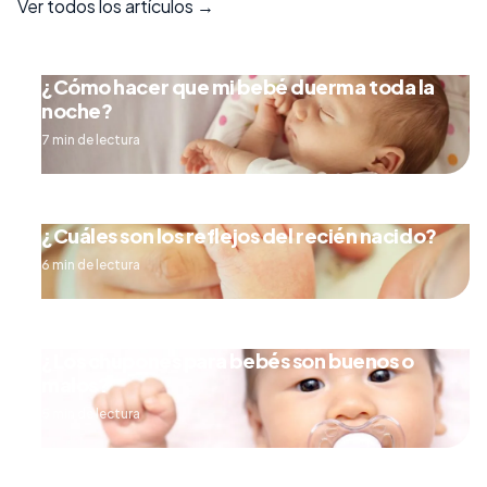
Ver todos los artículos →
¿Cómo hacer que mi bebé duerma toda la
noche?
7 min de lectura
¿Cuáles son los reflejos del recién nacido?
6 min de lectura
¿Los chupones para bebés son buenos o
malos?
5 min de lectura