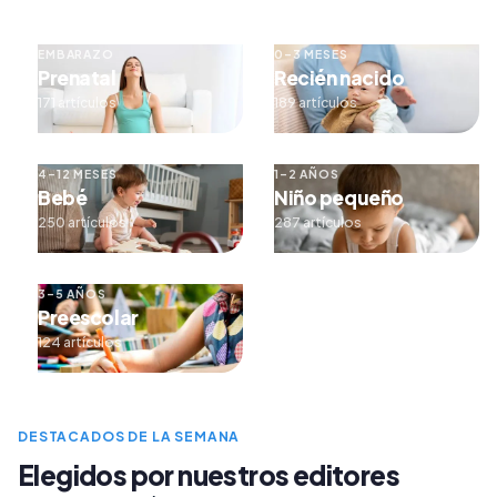
EMBARAZO
0–3 MESES
Prenatal
Recién nacido
171 artículos
189 artículos
4–12 MESES
1–2 AÑOS
Bebé
Niño pequeño
250 artículos
287 artículos
3–5 AÑOS
Preescolar
124 artículos
DESTACADOS DE LA SEMANA
Elegidos por nuestros editores