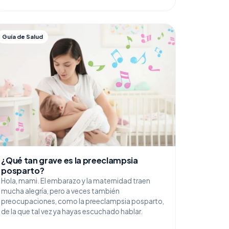
Guía de Salud
¿Qué tan grave es la preeclampsia
posparto?
Hola, mami. El embarazo y la maternidad traen
mucha alegría, pero a veces también
preocupaciones, como la preeclampsia posparto,
de la que tal vez ya hayas escuchado hablar.