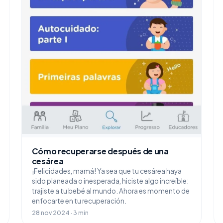
Cómo recuperarse después de una
cesárea
¡Felicidades, mamá! Ya sea que tu cesárea haya
sido planeada o inesperada, hiciste algo increíble:
trajiste a tu bebé al mundo. Ahora es momento de
enfocarte en tu recuperación.
28 nov 2024 · 3 min