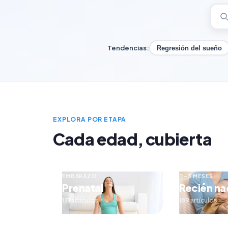
Tendencias:
Regresión del sueño
EXPLORA POR ETAPA
Cada edad, cubierta
EMBARAZO
0–3 MESES
Prenatal
Recién na
171 artículos
189 artículos