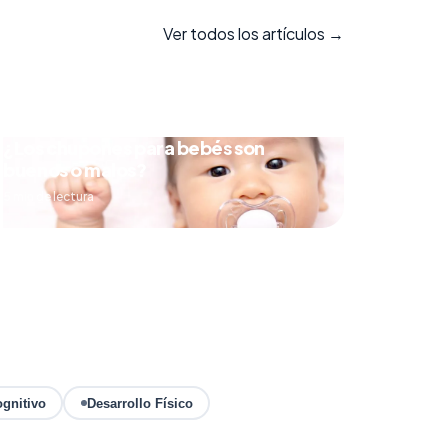
Ver todos los artículos →
¿Los chupones para bebés son
buenos o malos?
5 min de lectura
ognitivo
Desarrollo Físico