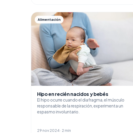
Alimentación
Hipo en recién nacidos y bebés
El hipo ocurre cuando el diafragma, el músculo
responsable de la respiración, experimenta un
espasmo involuntario.
29 nov 2024 · 2 min