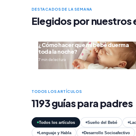
DESTACADOS DE LA SEMANA
Elegidos por nuestros 
¿Cómo hacer que mi bebé duerma
toda la noche?
7 min de lectura
TODOS LOS ARTÍCULOS
1193 guías para padres
Todos los artículos
Sueño del Bebé
Lac
Lenguaje y Habla
Desarrollo Socioafectivo