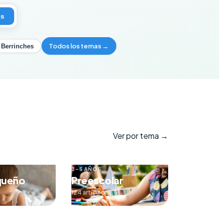
os
Todos los temas →
Berrinches
Ver por tema →
3–5 AÑOS
queño
Preescolar
124 artículos