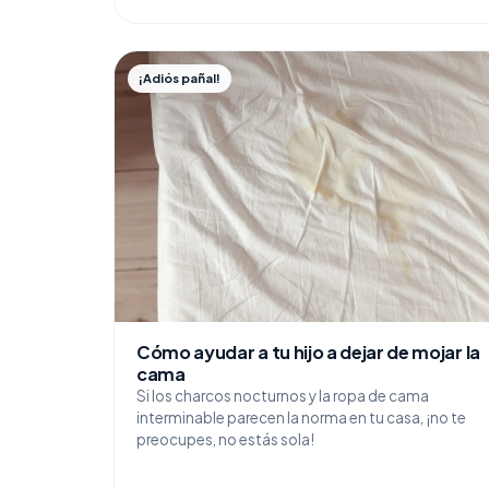
¡Adiós pañal!
Cómo ayudar a tu hijo a dejar de mojar la
cama
Si los charcos nocturnos y la ropa de cama
interminable parecen la norma en tu casa, ¡no te
preocupes, no estás sola!