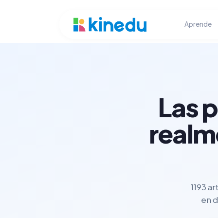
Aprende
Las 
realm
1193 ar
en d