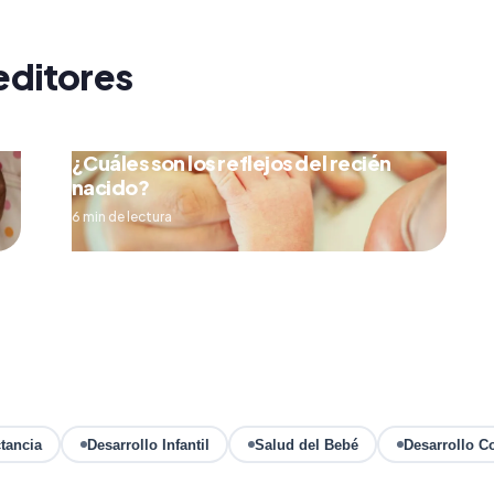
editores
¿Cuáles son los reflejos del recién
nacido?
6 min de lectura
tancia
Desarrollo Infantil
Salud del Bebé
Desarrollo C