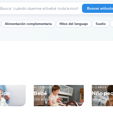
Buscar artícul
Alimentación complementaria
Hitos del lenguaje
Sueño
4–12 MESES
1–2 AÑOS
cido
Bebé
Niño pe
250 artículos
287 artículos