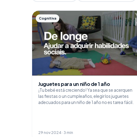
Cognitiva
Juguetes para un niño de 1 año
¡Tu bebé está creciendo! Ya sea que se acerquen
las fiestas o un cumpleaños, elegir los juguetes
adecuados para un niño de 1 año no es tarea fácil.
29 nov 2024 · 3 min