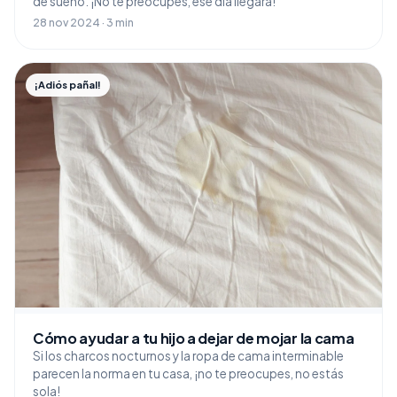
de sueño. ¡No te preocupes, ese día llegará!
28 nov 2024 · 3 min
¡Adiós pañal!
Cómo ayudar a tu hijo a dejar de mojar la cama
Si los charcos nocturnos y la ropa de cama interminable
parecen la norma en tu casa, ¡no te preocupes, no estás
sola!