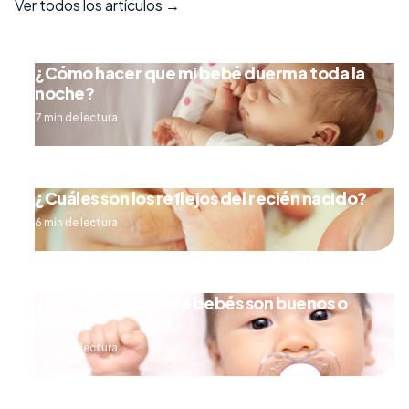
Ver todos los artículos →
¿Cómo hacer que mi bebé duerma toda la
noche?
7 min de lectura
¿Cuáles son los reflejos del recién nacido?
6 min de lectura
¿Los chupones para bebés son buenos o
malos?
5 min de lectura