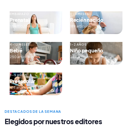
EMBARAZO
0–3 MESES
Prenatal
Recién nacido
171 artículos
189 artículos
4–12 MESES
1–2 AÑOS
Bebé
Niño pequeño
250 artículos
287 artículos
3–5 AÑOS
Preescolar
124 artículos
DESTACADOS DE LA SEMANA
Elegidos por nuestros editores