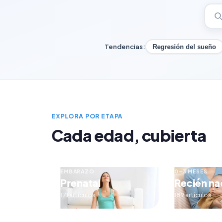
Tendencias:
Regresión del sueño
EXPLORA POR ETAPA
Cada edad, cubierta
EMBARAZO
0–3 MESES
Prenatal
Recién na
171 artículos
189 artículos