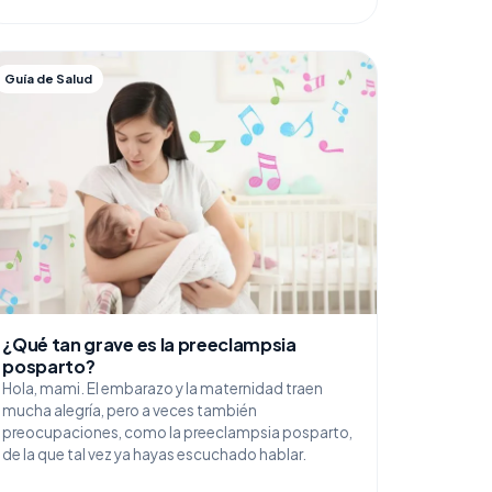
Guía de Salud
¿Qué tan grave es la preeclampsia
posparto?
Hola, mami. El embarazo y la maternidad traen
mucha alegría, pero a veces también
preocupaciones, como la preeclampsia posparto,
de la que tal vez ya hayas escuchado hablar.