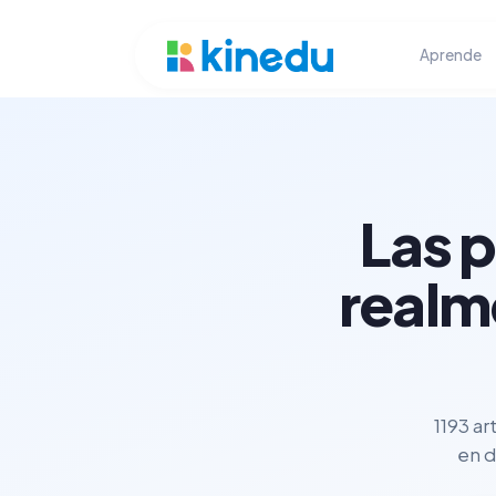
Aprende
Las 
realm
1193 ar
en d