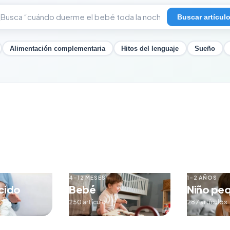
Buscar artícul
Alimentación complementaria
Hitos del lenguaje
Sueño
4–12 MESES
1–2 AÑOS
cido
Bebé
Niño pe
250 artículos
287 artículos