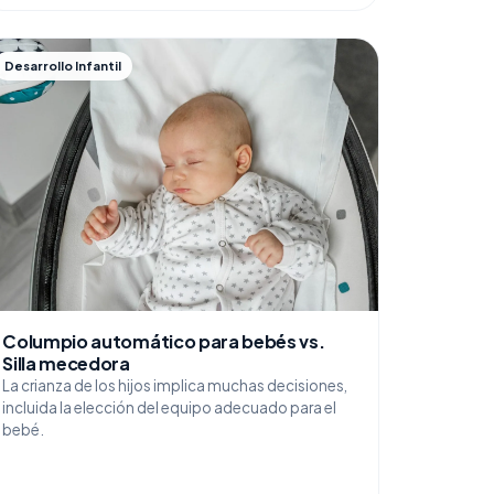
Desarrollo Infantil
Columpio automático para bebés vs.
Silla mecedora
La crianza de los hijos implica muchas decisiones,
incluida la elección del equipo adecuado para el
bebé.