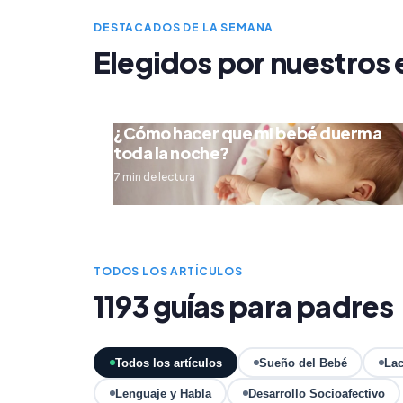
DESTACADOS DE LA SEMANA
Elegidos por nuestros 
¿Cómo hacer que mi bebé duerma
toda la noche?
7 min de lectura
TODOS LOS ARTÍCULOS
1193 guías para padres
Todos los artículos
Sueño del Bebé
Lac
Lenguaje y Habla
Desarrollo Socioafectivo