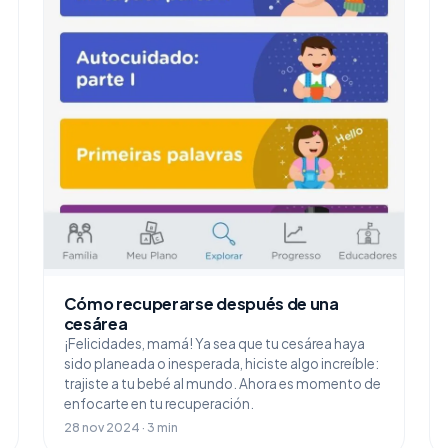
Cómo recuperarse después de una
cesárea
¡Felicidades, mamá! Ya sea que tu cesárea haya
sido planeada o inesperada, hiciste algo increíble:
trajiste a tu bebé al mundo. Ahora es momento de
enfocarte en tu recuperación.
28 nov 2024 · 3 min