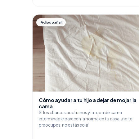
¡Adiós pañal!
Cómo ayudar a tu hijo a dejar de mojar la
cama
Si los charcos nocturnos y la ropa de cama
interminable parecen la norma en tu casa, ¡no te
preocupes, no estás sola!