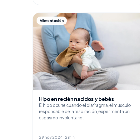
Alimentación
Hipo en recién nacidos y bebés
El hipo ocurre cuando el diafragma, el músculo
responsable de la respiración, experimenta un
espasmo involuntario.
29 nov 2024 · 2 min