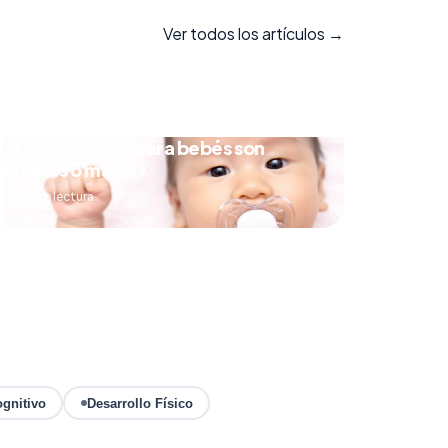
Ver todos los artículos →
¿Los chupones para bebés son
buenos o malos?
5 min de lectura
ognitivo
Desarrollo Físico