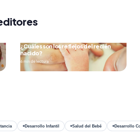
editores
¿Cuáles son los reflejos del recién
nacido?
6 min de lectura
tancia
Desarrollo Infantil
Salud del Bebé
Desarrollo C