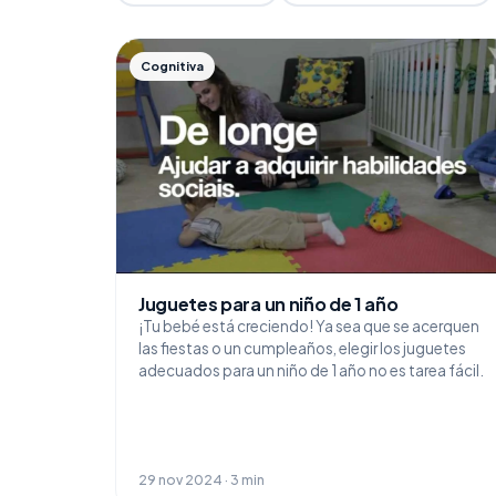
Cognitiva
Juguetes para un niño de 1 año
¡Tu bebé está creciendo! Ya sea que se acerquen
las fiestas o un cumpleaños, elegir los juguetes
adecuados para un niño de 1 año no es tarea fácil.
29 nov 2024 · 3 min