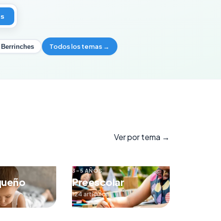
os
Todos los temas →
Berrinches
Ver por tema →
3–5 AÑOS
queño
Preescolar
124 artículos