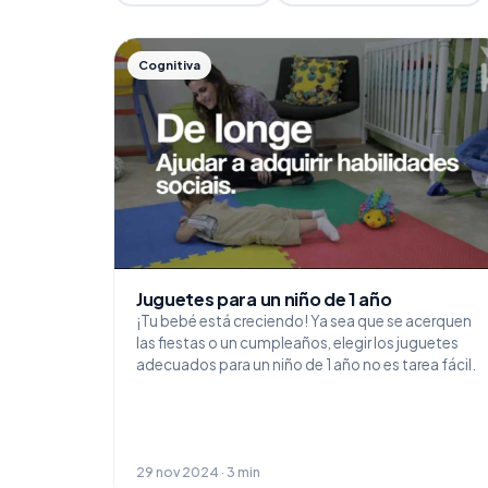
Cognitiva
Juguetes para un niño de 1 año
¡Tu bebé está creciendo! Ya sea que se acerquen
las fiestas o un cumpleaños, elegir los juguetes
adecuados para un niño de 1 año no es tarea fácil.
29 nov 2024 · 3 min