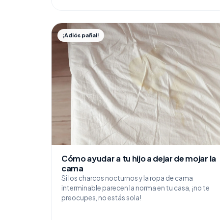
¡Adiós pañal!
Cómo ayudar a tu hijo a dejar de mojar la
cama
Si los charcos nocturnos y la ropa de cama
interminable parecen la norma en tu casa, ¡no te
preocupes, no estás sola!