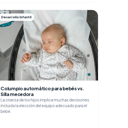
Desarrollo Infantil
Columpio automático para bebés vs.
Silla mecedora
La crianza de los hijos implica muchas decisiones,
incluida la elección del equipo adecuado para el
bebé.