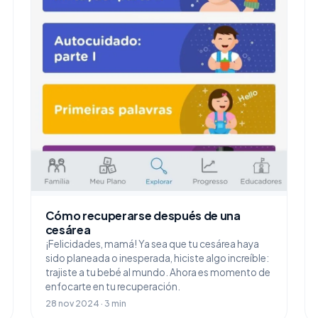
Cómo recuperarse después de una
cesárea
¡Felicidades, mamá! Ya sea que tu cesárea haya
sido planeada o inesperada, hiciste algo increíble:
trajiste a tu bebé al mundo. Ahora es momento de
enfocarte en tu recuperación.
28 nov 2024 · 3 min