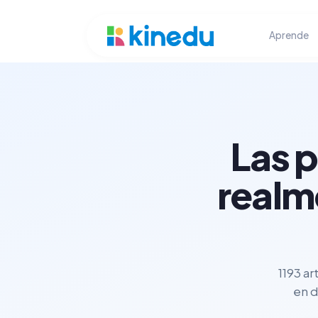
Aprende
Las 
realm
1193 ar
en d