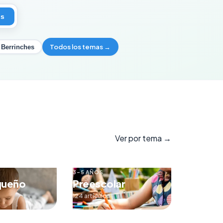
os
Todos los temas →
Berrinches
Ver por tema →
3–5 AÑOS
queño
Preescolar
124 artículos