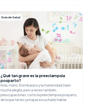
Guía de Salud
¿Qué tan grave es la preeclampsia
posparto?
Hola, mami. El embarazo y la maternidad traen
mucha alegría, pero a veces también
preocupaciones, como la preeclampsia posparto,
de la que tal vez ya hayas escuchado hablar.