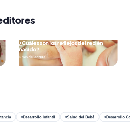
editores
¿Cuáles son los reflejos del recién
nacido?
6 min de lectura
tancia
Desarrollo Infantil
Salud del Bebé
Desarrollo C