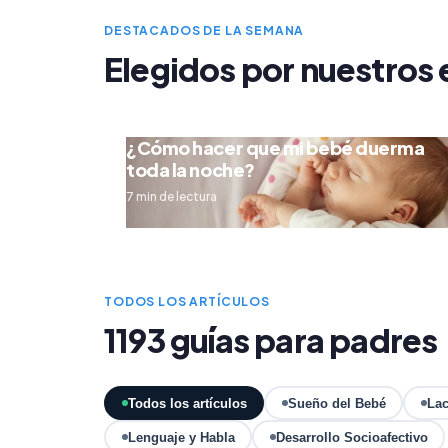
DESTACADOS DE LA SEMANA
Elegidos por nuestros 
¿Cómo hacer que mi bebé duerma
toda la noche?
7 min de lectura
TODOS LOS ARTÍCULOS
1193 guías para padres
Todos los artículos
Sueño del Bebé
Lac
Lenguaje y Habla
Desarrollo Socioafectivo