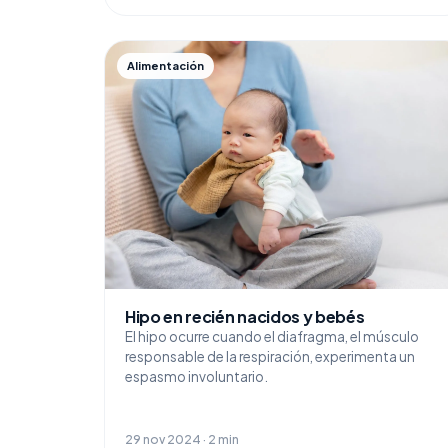
Alimentación
Hipo en recién nacidos y bebés
El hipo ocurre cuando el diafragma, el músculo
responsable de la respiración, experimenta un
espasmo involuntario.
29 nov 2024 · 2 min