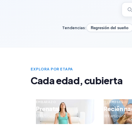
Tendencias:
Regresión del sueño
EXPLORA POR ETAPA
Cada edad, cubierta
EMBARAZO
0–3 MESES
Prenatal
Recién na
171 artículos
189 artículos