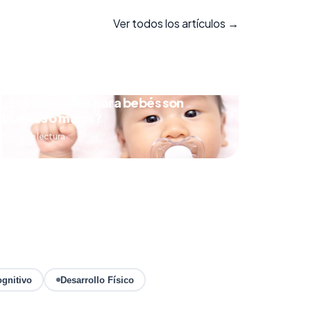
Ver todos los artículos →
¿Los chupones para bebés son
buenos o malos?
5 min de lectura
ognitivo
Desarrollo Físico