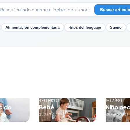
Buscar artícul
Alimentación complementaria
Hitos del lenguaje
Sueño
4–12 MESES
1–2 AÑOS
cido
Bebé
Niño pe
250 artículos
287 artículos