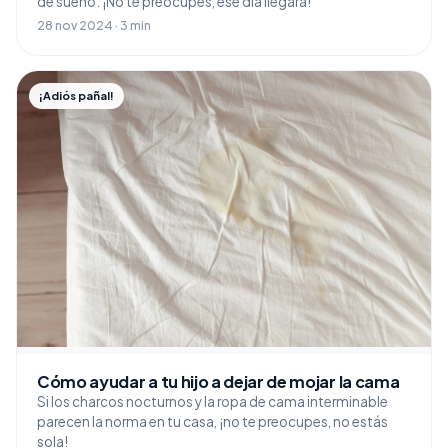
de sueño. ¡No te preocupes, ese día llegará!
28 nov 2024 · 3 min
¡Adiós pañal!
Cómo ayudar a tu hijo a dejar de mojar la cama
Si los charcos nocturnos y la ropa de cama interminable
parecen la norma en tu casa, ¡no te preocupes, no estás
sola!