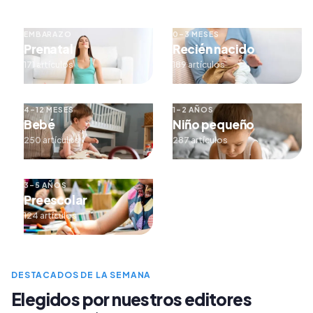
EMBARAZO
0–3 MESES
Prenatal
Recién nacido
171 artículos
189 artículos
4–12 MESES
1–2 AÑOS
Bebé
Niño pequeño
250 artículos
287 artículos
3–5 AÑOS
Preescolar
124 artículos
DESTACADOS DE LA SEMANA
Elegidos por nuestros editores