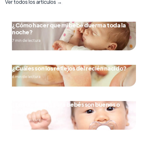
Ver todos los artículos →
¿Cómo hacer que mi bebé duerma toda la
noche?
7 min de lectura
¿Cuáles son los reflejos del recién nacido?
6 min de lectura
¿Los chupones para bebés son buenos o
malos?
5 min de lectura