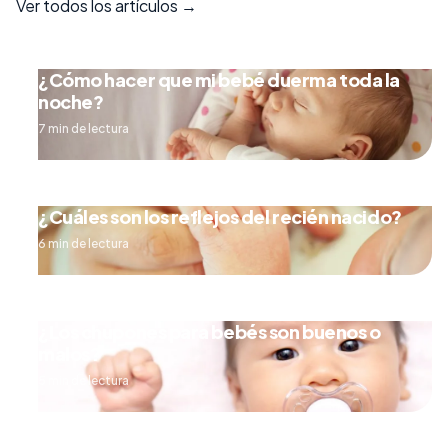
Ver todos los artículos →
¿Cómo hacer que mi bebé duerma toda la
noche?
7 min de lectura
¿Cuáles son los reflejos del recién nacido?
6 min de lectura
¿Los chupones para bebés son buenos o
malos?
5 min de lectura