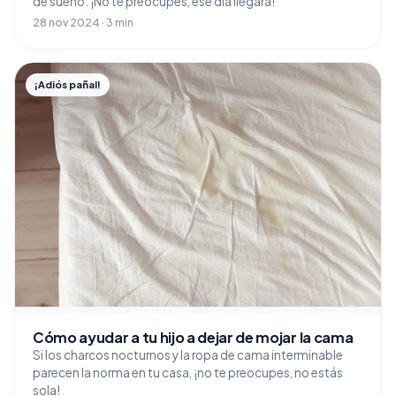
de sueño. ¡No te preocupes, ese día llegará!
28 nov 2024 · 3 min
¡Adiós pañal!
Cómo ayudar a tu hijo a dejar de mojar la cama
Si los charcos nocturnos y la ropa de cama interminable
parecen la norma en tu casa, ¡no te preocupes, no estás
sola!