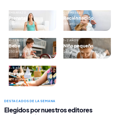
EMBARAZO
0–3 MESES
Prenatal
Recién nacido
171 artículos
189 artículos
4–12 MESES
1–2 AÑOS
Bebé
Niño pequeño
250 artículos
287 artículos
3–5 AÑOS
Preescolar
124 artículos
DESTACADOS DE LA SEMANA
Elegidos por nuestros editores