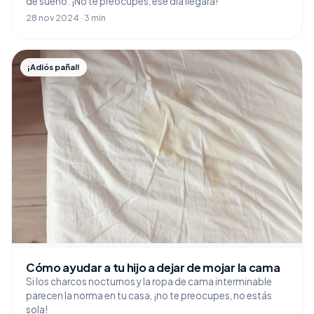
de sueño. ¡No te preocupes, ese día llegará!
28 nov 2024 · 3 min
¡Adiós pañal!
Cómo ayudar a tu hijo a dejar de mojar la cama
Si los charcos nocturnos y la ropa de cama interminable
parecen la norma en tu casa, ¡no te preocupes, no estás
sola!