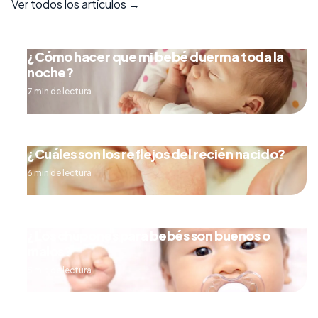
Ver todos los artículos →
¿Cómo hacer que mi bebé duerma toda la
noche?
7 min de lectura
¿Cuáles son los reflejos del recién nacido?
6 min de lectura
¿Los chupones para bebés son buenos o
malos?
5 min de lectura