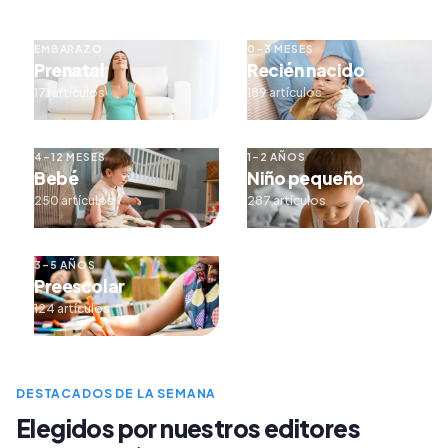
EMBARAZO
0–3 MESES
Prenatal
Recién nacido
171 artículos
189 artículos
4–12 MESES
1–2 AÑOS
Bebé
Niño pequeño
250 artículos
287 artículos
3–5 AÑOS
Preescolar
124 artículos
DESTACADOS DE LA SEMANA
Elegidos por nuestros editores