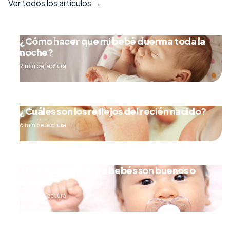
Ver todos los artículos →
¿Cómo hacer que mi bebé duerma toda la
noche?
7 min de lectura
¿Cuáles son los reflejos del recién nacido?
6 min de lectura
¿Los chupones para bebés son buenos o
malos?
5 min de lectura