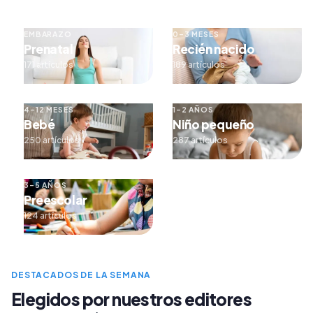
EMBARAZO
0–3 MESES
Prenatal
Recién nacido
171 artículos
189 artículos
4–12 MESES
1–2 AÑOS
Bebé
Niño pequeño
250 artículos
287 artículos
3–5 AÑOS
Preescolar
124 artículos
DESTACADOS DE LA SEMANA
Elegidos por nuestros editores