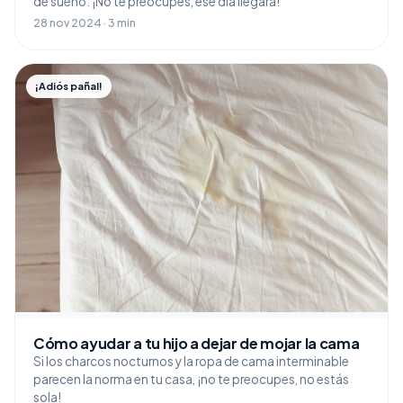
de sueño. ¡No te preocupes, ese día llegará!
28 nov 2024 · 3 min
¡Adiós pañal!
Cómo ayudar a tu hijo a dejar de mojar la cama
Si los charcos nocturnos y la ropa de cama interminable
parecen la norma en tu casa, ¡no te preocupes, no estás
sola!