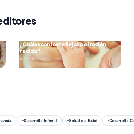
editores
¿Cuáles son los reflejos del recién
nacido?
6 min de lectura
tancia
Desarrollo Infantil
Salud del Bebé
Desarrollo C