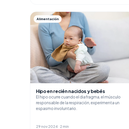
Alimentación
Hipo en recién nacidos y bebés
El hipo ocurre cuando el diafragma, el músculo
responsable de la respiración, experimenta un
espasmo involuntario.
29 nov 2024 · 2 min