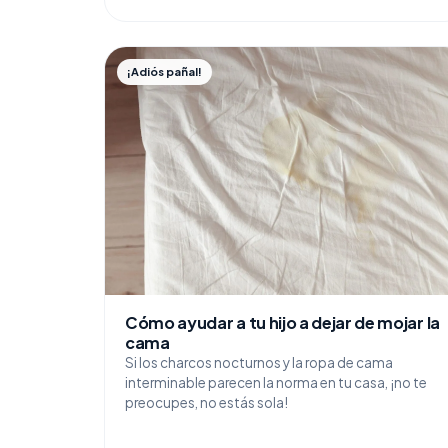
¡Adiós pañal!
Cómo ayudar a tu hijo a dejar de mojar la
cama
Si los charcos nocturnos y la ropa de cama
interminable parecen la norma en tu casa, ¡no te
preocupes, no estás sola!