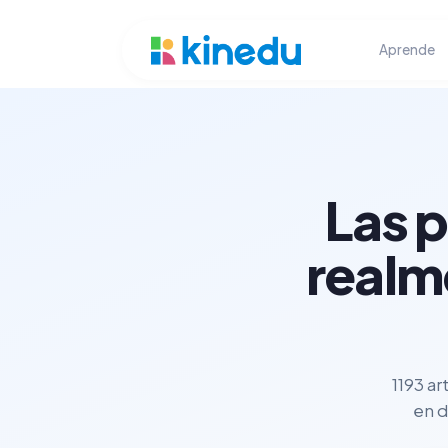
Aprende
Las 
realm
1193 ar
en d