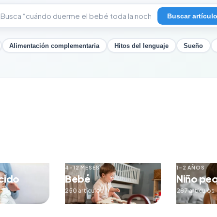
Buscar artícul
Alimentación complementaria
Hitos del lenguaje
Sueño
4–12 MESES
1–2 AÑOS
cido
Bebé
Niño pe
250 artículos
287 artículos