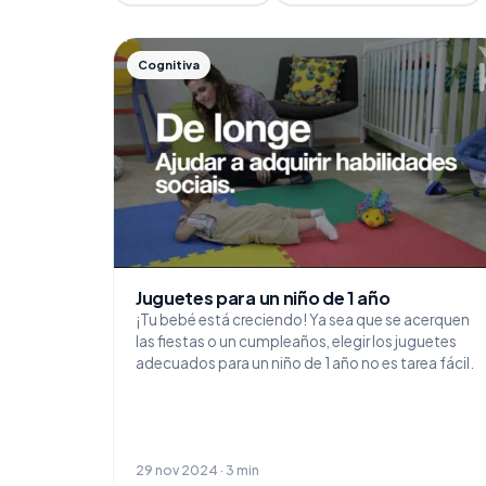
Cognitiva
Juguetes para un niño de 1 año
¡Tu bebé está creciendo! Ya sea que se acerquen
las fiestas o un cumpleaños, elegir los juguetes
adecuados para un niño de 1 año no es tarea fácil.
29 nov 2024 · 3 min