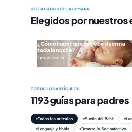
DESTACADOS DE LA SEMANA
Elegidos por nuestros 
¿Cómo hacer que mi bebé duerma
toda la noche?
7 min de lectura
TODOS LOS ARTÍCULOS
1193 guías para padres
Todos los artículos
Sueño del Bebé
Lac
Lenguaje y Habla
Desarrollo Socioafectivo