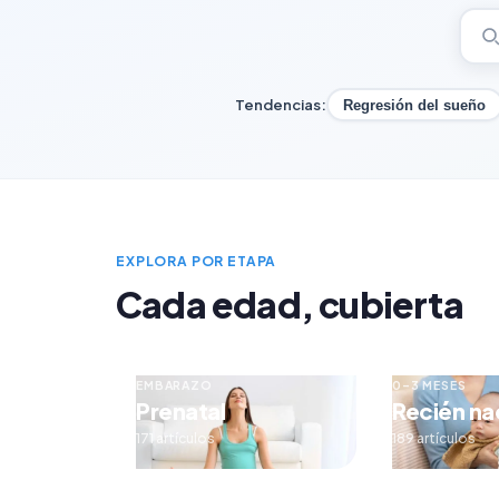
Tendencias:
Regresión del sueño
EXPLORA POR ETAPA
Cada edad, cubierta
EMBARAZO
0–3 MESES
Prenatal
Recién na
171 artículos
189 artículos