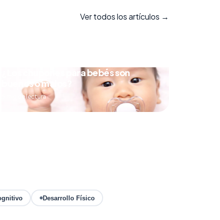
Ver todos los artículos →
¿Los chupones para bebés son
buenos o malos?
5 min de lectura
ognitivo
Desarrollo Físico