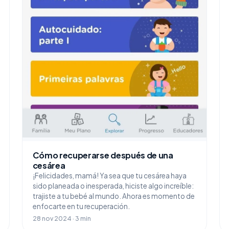
Cómo recuperarse después de una
cesárea
¡Felicidades, mamá! Ya sea que tu cesárea haya
sido planeada o inesperada, hiciste algo increíble:
trajiste a tu bebé al mundo. Ahora es momento de
enfocarte en tu recuperación.
28 nov 2024 · 3 min