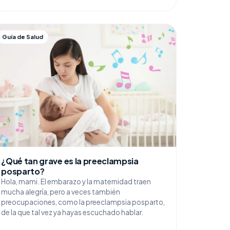
Guía de Salud
¿Qué tan grave es la preeclampsia
posparto?
Hola, mami. El embarazo y la maternidad traen
mucha alegría, pero a veces también
preocupaciones, como la preeclampsia posparto,
de la que tal vez ya hayas escuchado hablar.