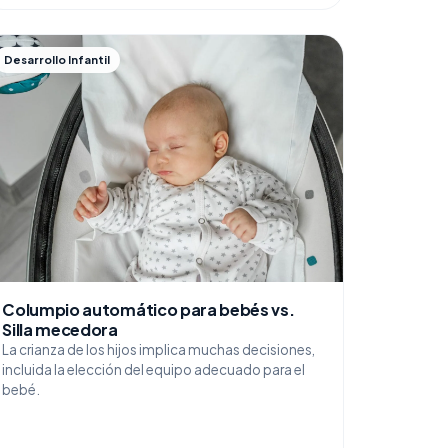
Desarrollo Infantil
Columpio automático para bebés vs.
Silla mecedora
La crianza de los hijos implica muchas decisiones,
incluida la elección del equipo adecuado para el
bebé.