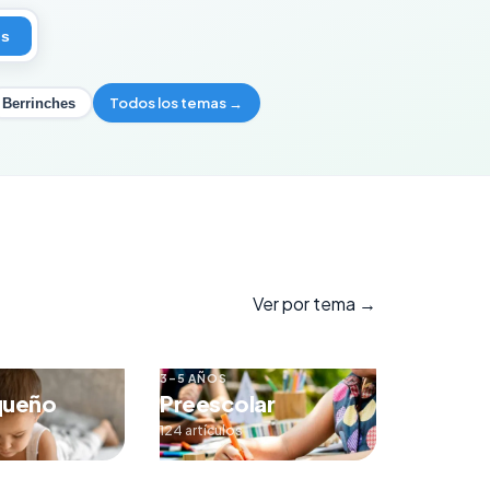
os
Todos los temas →
Berrinches
Ver por tema →
3–5 AÑOS
queño
Preescolar
124 artículos