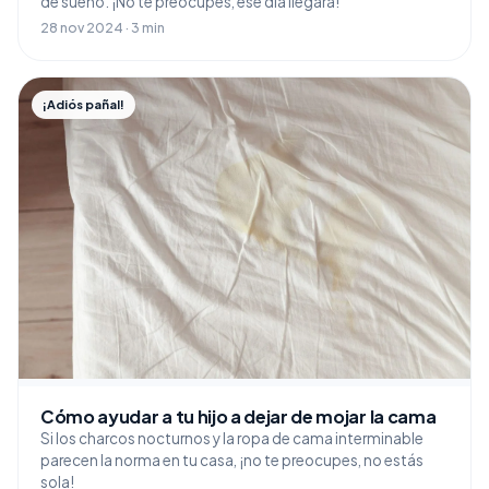
de sueño. ¡No te preocupes, ese día llegará!
28 nov 2024 · 3 min
¡Adiós pañal!
Cómo ayudar a tu hijo a dejar de mojar la cama
Si los charcos nocturnos y la ropa de cama interminable
parecen la norma en tu casa, ¡no te preocupes, no estás
sola!