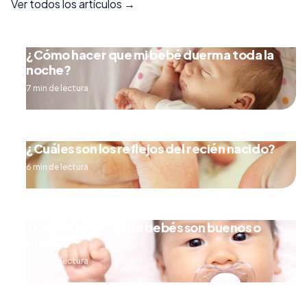
Ver todos los artículos →
¿Cómo hacer que mi bebé duerma toda la
noche?
7 min de lectura
¿Cuáles son los reflejos del recién nacido?
6 min de lectura
¿Los chupones para bebés son buenos o
malos?
5 min de lectura