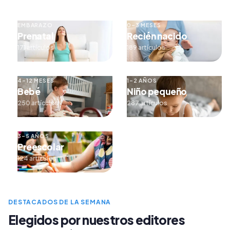
EMBARAZO
0–3 MESES
Prenatal
Recién nacido
171 artículos
189 artículos
4–12 MESES
1–2 AÑOS
Bebé
Niño pequeño
250 artículos
287 artículos
3–5 AÑOS
Preescolar
124 artículos
DESTACADOS DE LA SEMANA
Elegidos por nuestros editores