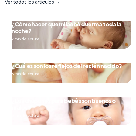
Ver todos los artículos →
¿Cómo hacer que mi bebé duerma toda la
noche?
7 min de lectura
¿Cuáles son los reflejos del recién nacido?
6 min de lectura
¿Los chupones para bebés son buenos o
malos?
5 min de lectura