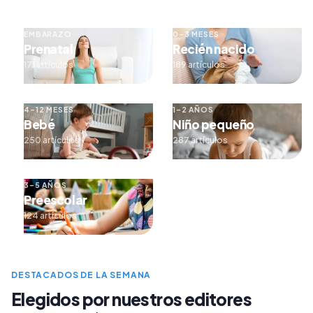
EMBARAZO
0–3 MESES
Prenatal
Recién nacido
171 artículos
189 artículos
4–12 MESES
1–2 AÑOS
Bebé
Niño pequeño
250 artículos
287 artículos
3–5 AÑOS
Preescolar
124 artículos
DESTACADOS DE LA SEMANA
Elegidos por nuestros editores