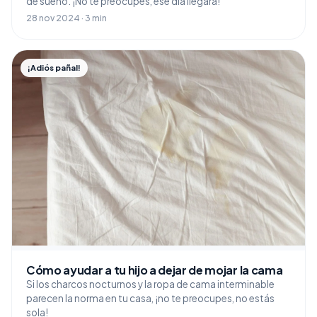
de sueño. ¡No te preocupes, ese día llegará!
28 nov 2024 · 3 min
¡Adiós pañal!
Cómo ayudar a tu hijo a dejar de mojar la cama
Si los charcos nocturnos y la ropa de cama interminable
parecen la norma en tu casa, ¡no te preocupes, no estás
sola!