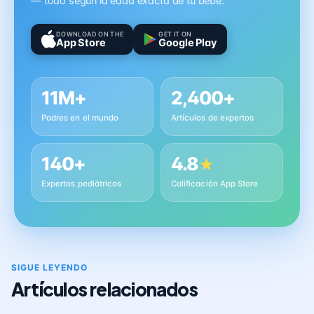
— todo según la edad exacta de tu bebé.
DOWNLOAD ON THE
GET IT ON
App Store
Google Play
11M+
2,400+
Padres en el mundo
Artículos de expertos
140+
4.8
★
Expertos pediátricos
Calificación App Store
SIGUE LEYENDO
Artículos relacionados