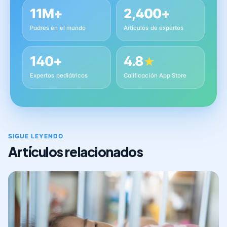
11M+
2,400+
Padres en el mundo
Artículos de expertos
140+
4.8
★
Expertos pediátricos
Calificación App Store
SIGUE LEYENDO
Artículos relacionados