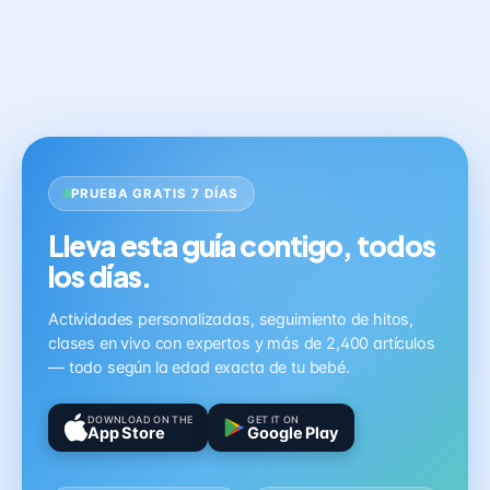
PRUEBA GRATIS 7 DÍAS
Lleva esta guía contigo, todos
los días.
Actividades personalizadas, seguimiento de hitos,
clases en vivo con expertos y más de 2,400 artículos
— todo según la edad exacta de tu bebé.
DOWNLOAD ON THE
GET IT ON
App Store
Google Play