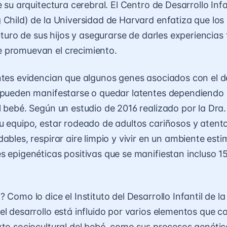
e su arquitectura cerebral. El Centro de Desarrollo Inf
 Child) de la Universidad de Harvard enfatiza que lo
futuro de sus hijos y asegurarse de darles experiencia
 promuevan el crecimiento.
ntes evidencian que algunos genes asociados con el d
 pueden manifestarse o quedar latentes dependiendo 
l bebé. Según un estudio de 2016 realizado por la Dra.
u equipo, estar rodeado de adultos cariñosos y atent
ables, respirar aire limpio y vivir en un ambiente esti
s epigenéticas positivas que se manifiestan incluso 1
 Como lo dice el Instituto del Desarrollo Infantil de l
el desarrollo está influido por varios elementos que c
xto sociocultural del bebé, como sus procesos genético