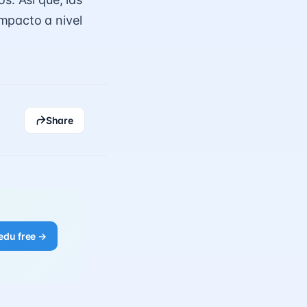
mpacto a nivel
Share
edu free →