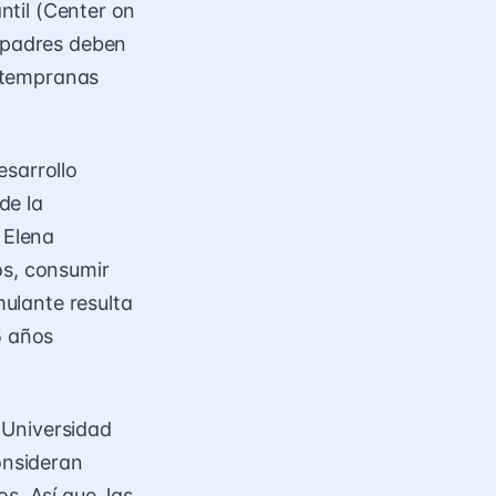
antil (Center on
s padres deben
s tempranas
esarrollo
de la
 Elena
os, consumir
mulante resulta
5 años
a Universidad
onsideran
s. Así que, las