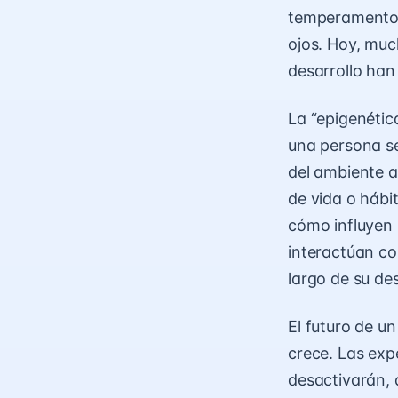
temperamento o
ojos. Hoy, muc
desarrollo ha
La “epigenética
una persona se
del ambiente a
de vida o hábi
cómo influyen 
interactúan co
largo de su des
El futuro de u
crece. Las exp
desactivarán,