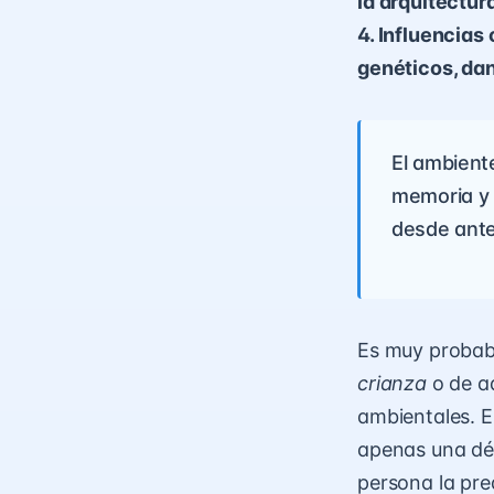
la arquitectura
4. Influencias
genéticos, dan
El ambient
memoria y 
desde ante
Es muy probab
crianza
o de aq
ambientales. E
apenas una déc
persona la pre