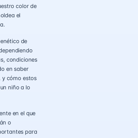
uestro color de
oldea el
a.
genético de
s dependiendo
as, condiciones
do en saber
, y cómo estos
un niño a lo
ente en el que
rán o
portantes para