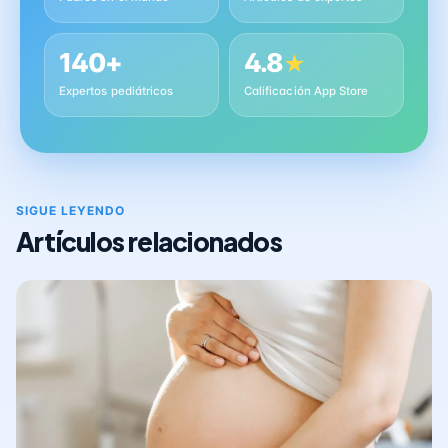
140+
4.8
★
Expertos pediátricos
Calificación App Store
SIGUE LEYENDO
Artículos relacionados