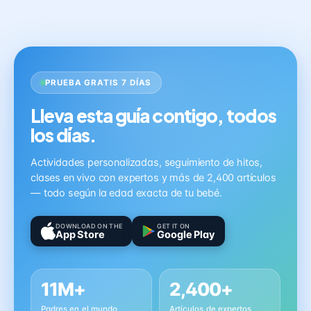
PRUEBA GRATIS 7 DÍAS
Lleva esta guía contigo, todos
los días.
Actividades personalizadas, seguimiento de hitos,
clases en vivo con expertos y más de 2,400 artículos
— todo según la edad exacta de tu bebé.
DOWNLOAD ON THE
GET IT ON
App Store
Google Play
11M+
2,400+
Padres en el mundo
Artículos de expertos