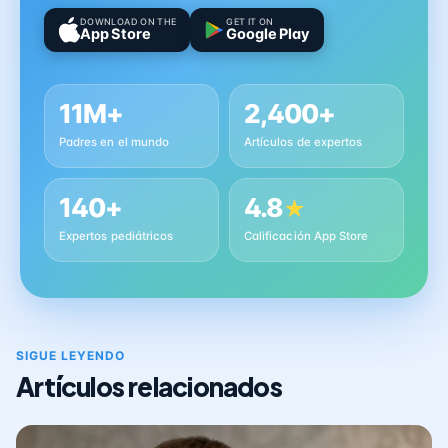
DOWNLOAD ON THE
GET IT ON
App Store
Google Play
11M+
2,400+
Padres en el mundo
Artículos de expertos
140+
4.8
★
Expertos pediátricos
Calificación App Store
SIGUE LEYENDO
Artículos relacionados