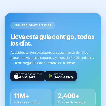
PRUEBA GRATIS 7 DÍAS
Lleva esta guía contigo, todos
los días.
Actividades personalizadas, seguimiento de hitos,
clases en vivo con expertos y más de 2,400 artículos
— todo según la edad exacta de tu bebé.
DOWNLOAD ON THE
GET IT ON
App Store
Google Play
11M+
2,400+
Padres en el mundo
Artículos de expertos