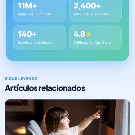
11M+
2,400+
Padres en el mundo
Artículos de expertos
140+
4.8
★
Expertos pediátricos
Calificación App Store
SIGUE LEYENDO
Artículos relacionados