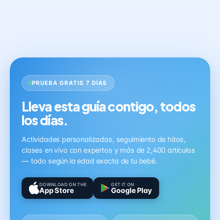
PRUEBA GRATIS 7 DÍAS
Lleva esta guía contigo, todos
los días.
Actividades personalizadas, seguimiento de hitos,
clases en vivo con expertos y más de 2,400 artículos
— todo según la edad exacta de tu bebé.
DOWNLOAD ON THE
GET IT ON
App Store
Google Play