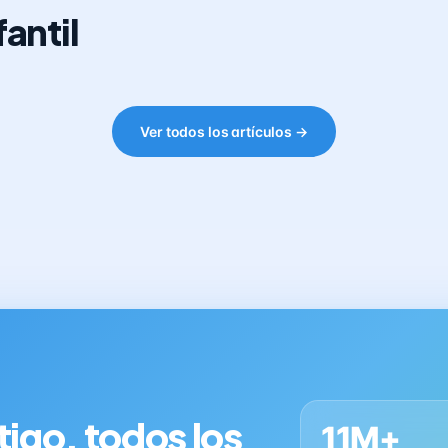
antil
Ver todos los artículos →
tigo, todos los
11M+