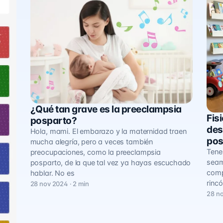
¿Qué tan grave es la preeclampsia
Guía de Salud
Fis
Guía
posparto?
des
Hola, mami. El embarazo y la maternidad traen
pos
mucha alegría, pero a veces también
Tene
preocupaciones, como la preeclampsia
seam
posparto, de la que tal vez ya hayas escuchado
comp
hablar. No es
rinc
28 nov 2024 · 2 min
28 no