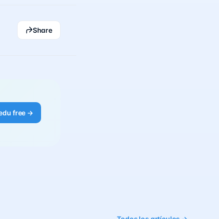
Share
edu free →
Todos los artículos →