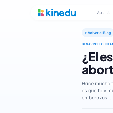
Aprende
Volver al Blog
DESARROLLO INFA
¿El e
abor
Hace mucho ti
es que hay mu
embarazos…