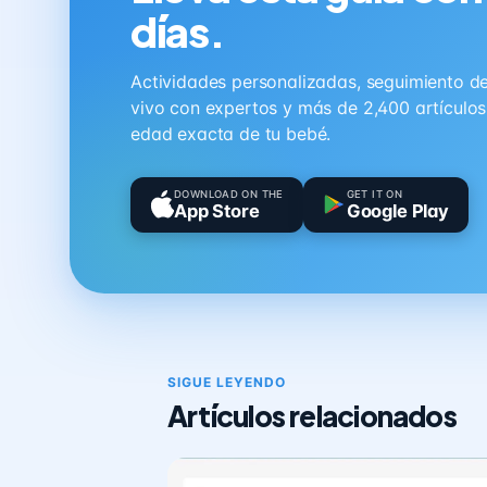
días.
Actividades personalizadas, seguimiento de 
vivo con expertos y más de 2,400 artículo
edad exacta de tu bebé.
DOWNLOAD ON THE
GET IT ON
App Store
Google Play
SIGUE LEYENDO
Artículos relacionados