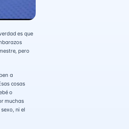
 verdad es que
embarazos
mestre, pero
eben a
 Esas cosas
ebé o
por muchas
sexo, ni el