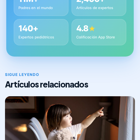
Padres en el mundo
Artículos de expertos
140+
4.8
★
Expertos pediátricos
Calificación App Store
SIGUE LEYENDO
Artículos relacionados