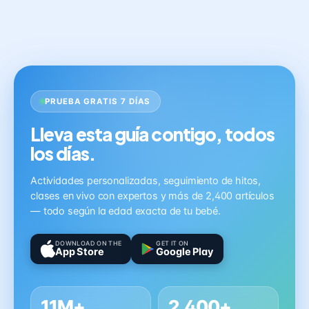
PRUEBA GRATIS 7 DÍAS
Lleva esta guía contigo, todos
los días.
Actividades personalizadas, seguimiento de hitos,
clases en vivo con expertos y más de 2,400 artículos
— todo según la edad exacta de tu bebé.
DOWNLOAD ON THE
GET IT ON
App Store
Google Play
11M+
2,400+