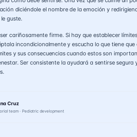
ina cómo debe sentirse. Una vez que se calme un po
uación diciéndole el nombre de la emoción y redirigien
le guste.
ser cariñosamente firme. Si hay que establecer límite
céptala incondicionalmente y escucha lo que tiene que 
ímites y sus consecuencias cuando estos son importan
enestar. Ser consistente la ayudará a sentirse segura
s.
ana Cruz
orial team · Pediatric development