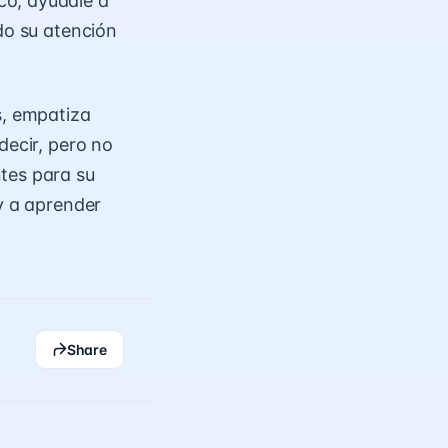
co, ayúdale a
do su atención
s, empatiza
decir, pero no
tes para su
 y a aprender
Share