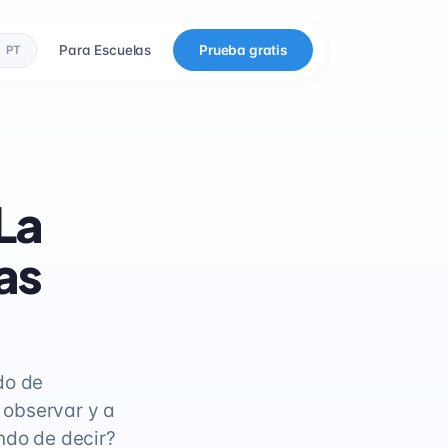
Para Escuelas
Prueba gratis
PT
La
as
do de
 observar y a
ndo de decir?