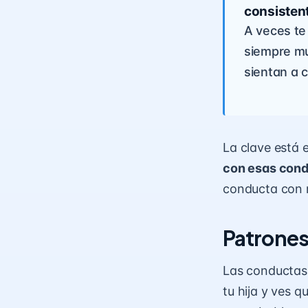
consistent
A veces te
siempre mu
sientan a 
La clave está 
con esas con
conducta con r
Patrones
Las conductas 
tu hija y ves 