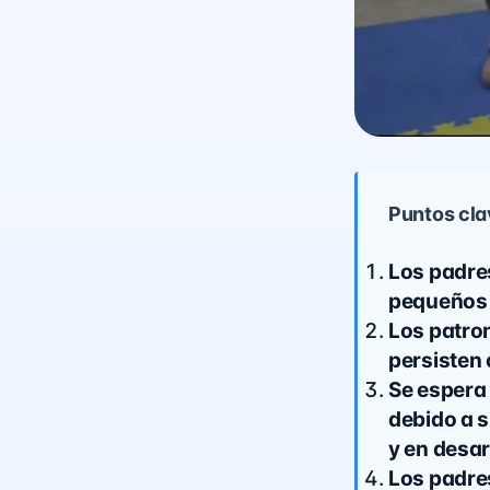
Puntos cla
Los padre
pequeños 
Los patro
persisten
Se espera
debido a 
y en desar
Los padres