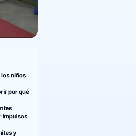
 los niños
rir por qué
antes
r impulsos
ites y