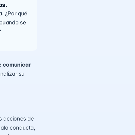
os.
a.
¿Por qué
 cuando se
?
de comunicar
nalizar su
s acciones de
mala conducta,