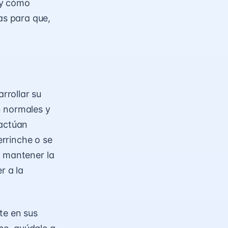
 y cómo
s para que,
rrollar su
n normales y
 actúan
rrinche o se
e mantener la
r a la
te en sus