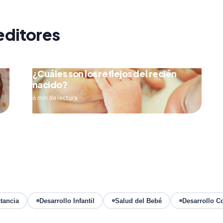
editores
¿Cuáles son los reflejos del recién
nacido?
6 min de lectura
tancia
Desarrollo Infantil
Salud del Bebé
Desarrollo C