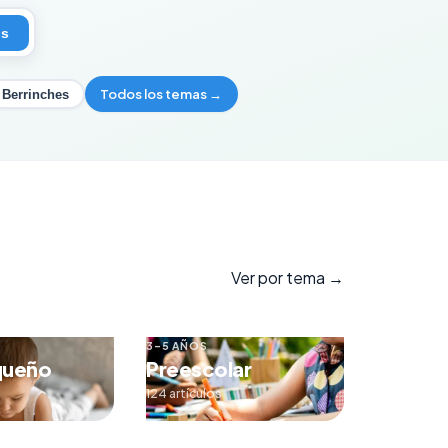
os
Todos los temas →
Berrinches
Ver por tema →
3–5 AÑOS
queño
Preescolar
124 artículos