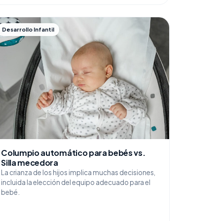
Desarrollo Infantil
Columpio automático para bebés vs.
Silla mecedora
La crianza de los hijos implica muchas decisiones,
incluida la elección del equipo adecuado para el
bebé.