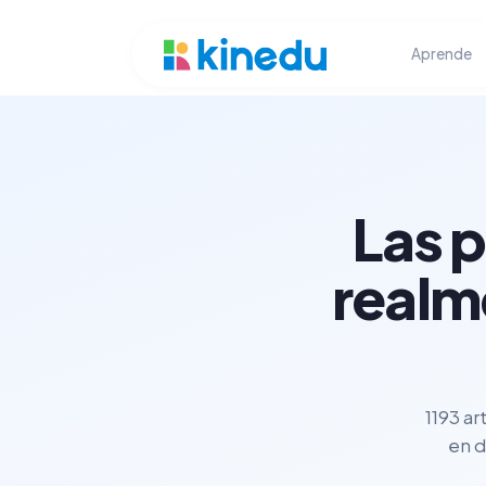
Aprende
Las 
realm
1193 ar
en d