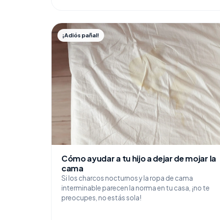
¡Adiós pañal!
Cómo ayudar a tu hijo a dejar de mojar la
cama
Si los charcos nocturnos y la ropa de cama
interminable parecen la norma en tu casa, ¡no te
preocupes, no estás sola!