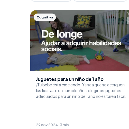
Cognitiva
Juguetes para un niño de 1 año
¡Tu bebé está creciendo! Ya sea que se acerquen
las fiestas o un cumpleaños, elegir los juguetes
adecuados para un niño de 1 año no es tarea fácil.
29 nov 2024 · 3 min