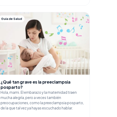
Guía de Salud
¿Qué tan grave es la preeclampsia
posparto?
Hola, mami. El embarazo y la maternidad traen
mucha alegría, pero a veces también
preocupaciones, como la preeclampsia posparto,
de la que tal vez ya hayas escuchado hablar.