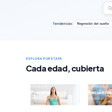
Tendencias:
Regresión del sueño
EXPLORA POR ETAPA
Cada edad, cubierta
EMBARAZO
0–3 MESES
Prenatal
Recién na
171 artículos
189 artículos