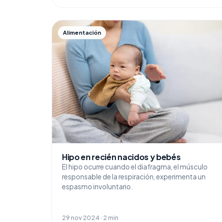
Alimentación
Hipo en recién nacidos y bebés
El hipo ocurre cuando el diafragma, el músculo
responsable de la respiración, experimenta un
espasmo involuntario.
29 nov 2024 · 2 min