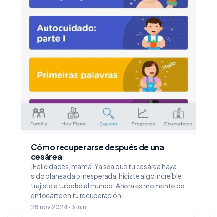
Cómo recuperarse después de una
cesárea
¡Felicidades, mamá! Ya sea que tu cesárea haya
sido planeada o inesperada, hiciste algo increíble:
trajiste a tu bebé al mundo. Ahora es momento de
enfocarte en tu recuperación.
28 nov 2024 · 3 min