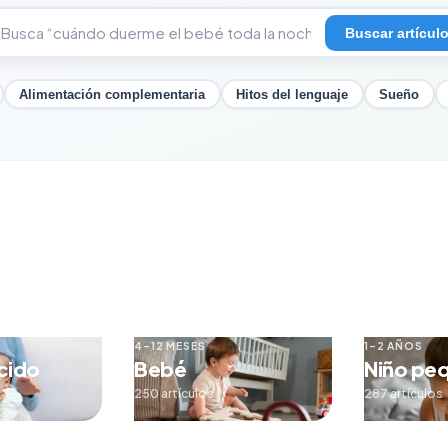
Buscar artícul
Alimentación complementaria
Hitos del lenguaje
Sueño
4–12 MESES
1–2 AÑOS
cido
Bebé
Niño pe
250 artículos
287 artículos