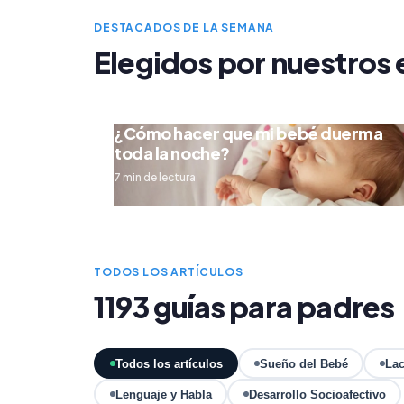
DESTACADOS DE LA SEMANA
Elegidos por nuestros 
¿Cómo hacer que mi bebé duerma
toda la noche?
7 min de lectura
TODOS LOS ARTÍCULOS
1193 guías para padres
Todos los artículos
Sueño del Bebé
Lac
Lenguaje y Habla
Desarrollo Socioafectivo