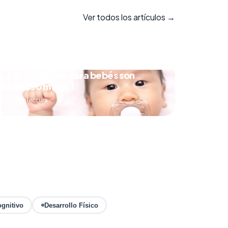
Ver todos los artículos →
¿Los chupones para bebés son
buenos o malos?
5 min de lectura
ognitivo
Desarrollo Físico