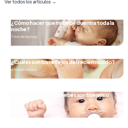
Ver todos los artículos →
¿Cómo hacer que mi bebé duerma toda la
noche?
7 min de lectura
¿Cuáles son los reflejos del recién nacido?
6 min de lectura
¿Los chupones para bebés son buenos o
malos?
5 min de lectura