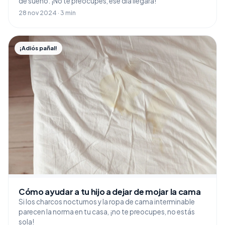
de sueño. ¡No te preocupes, ese día llegará!
28 nov 2024 · 3 min
¡Adiós pañal!
Cómo ayudar a tu hijo a dejar de mojar la cama
Si los charcos nocturnos y la ropa de cama interminable
parecen la norma en tu casa, ¡no te preocupes, no estás
sola!