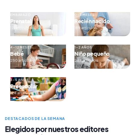
EMBARAZO
0–3 MESES
Prenatal
Recién nacido
171 artículos
189 artículos
4–12 MESES
1–2 AÑOS
Bebé
Niño pequeño
250 artículos
287 artículos
3–5 AÑOS
Preescolar
124 artículos
DESTACADOS DE LA SEMANA
Elegidos por nuestros editores