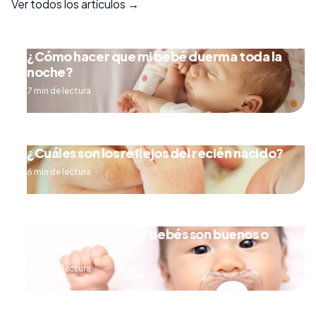
Ver todos los artículos →
¿Cómo hacer que mi bebé duerma toda la
noche?
7 min de lectura
¿Cuáles son los reflejos del recién nacido?
6 min de lectura
¿Los chupones para bebés son buenos o
malos?
5 min de lectura