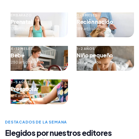
EMBARAZO
0–3 MESES
Prenatal
Recién nacido
171 artículos
189 artículos
4–12 MESES
1–2 AÑOS
Bebé
Niño pequeño
250 artículos
287 artículos
3–5 AÑOS
Preescolar
124 artículos
DESTACADOS DE LA SEMANA
Elegidos por nuestros editores