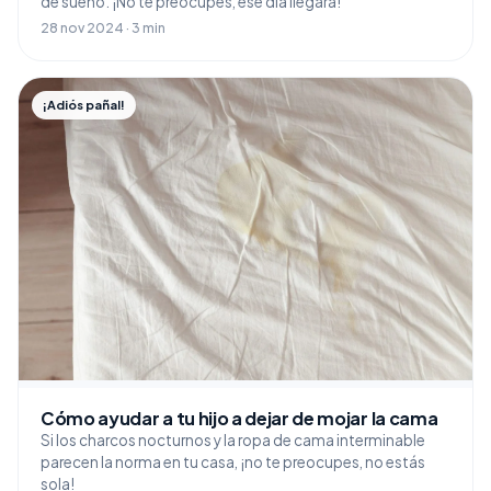
de sueño. ¡No te preocupes, ese día llegará!
28 nov 2024 · 3 min
¡Adiós pañal!
Cómo ayudar a tu hijo a dejar de mojar la cama
Si los charcos nocturnos y la ropa de cama interminable
parecen la norma en tu casa, ¡no te preocupes, no estás
sola!