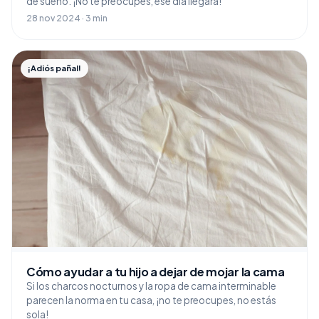
de sueño. ¡No te preocupes, ese día llegará!
28 nov 2024 · 3 min
¡Adiós pañal!
Cómo ayudar a tu hijo a dejar de mojar la cama
Si los charcos nocturnos y la ropa de cama interminable
parecen la norma en tu casa, ¡no te preocupes, no estás
sola!