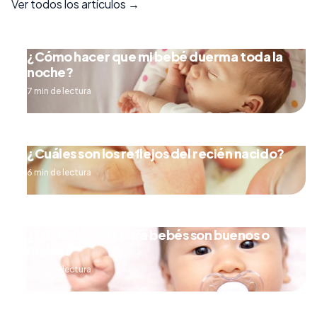
Ver todos los artículos →
¿Cómo hacer que mi bebé duerma toda la
noche?
7 min de lectura
¿Cuáles son los reflejos del recién nacido?
6 min de lectura
¿Los chupones para bebés son buenos o
malos?
5 min de lectura