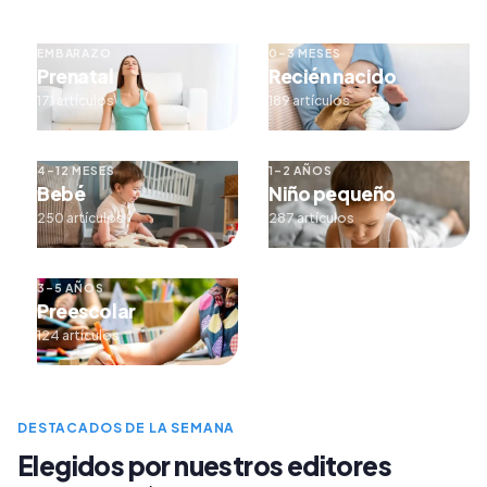
EMBARAZO
0–3 MESES
Prenatal
Recién nacido
171 artículos
189 artículos
4–12 MESES
1–2 AÑOS
Bebé
Niño pequeño
250 artículos
287 artículos
3–5 AÑOS
Preescolar
124 artículos
DESTACADOS DE LA SEMANA
Elegidos por nuestros editores