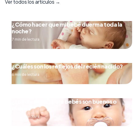
Ver todos los artículos →
¿Cómo hacer que mi bebé duerma toda la
noche?
7 min de lectura
¿Cuáles son los reflejos del recién nacido?
6 min de lectura
¿Los chupones para bebés son buenos o
malos?
5 min de lectura