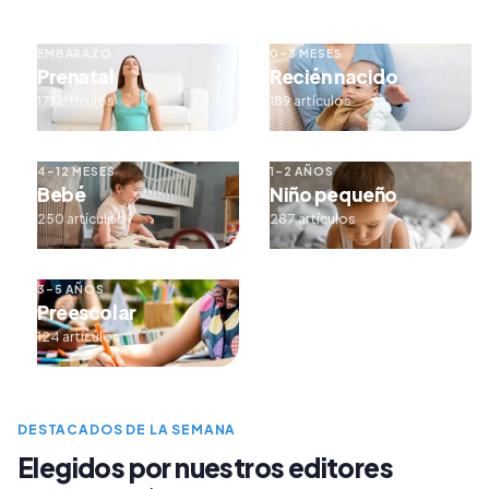
EMBARAZO
0–3 MESES
Prenatal
Recién nacido
171 artículos
189 artículos
4–12 MESES
1–2 AÑOS
Bebé
Niño pequeño
250 artículos
287 artículos
3–5 AÑOS
Preescolar
124 artículos
DESTACADOS DE LA SEMANA
Elegidos por nuestros editores