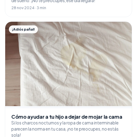
de sueño. ¡No te preocupes, ese día llegará!
28 nov 2024 · 3 min
¡Adiós pañal!
Cómo ayudar a tu hijo a dejar de mojar la cama
Si los charcos nocturnos y la ropa de cama interminable
parecen la norma en tu casa, ¡no te preocupes, no estás
sola!